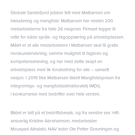
Globale Sandefjord jobber tett med
Mat
b
ørsen
om
inkludering og mangfold. Matbørsen
har nesten 200
medarbeiderne fra hele 26 nasjoner.
Firmaet
legger til
rette for både språk- og fagopplæring på arbeidsplassen.
Målet er at alle medarbeidere i Matbørsen skal få gratis
norskundervisning, samme mulighet til fagbrev og
kompetanseheving, og har med dette skapt en
arbeidsplass med lik forutsetning for alle – uansett
nasjon.
I
2019 fikk
Matbørsen
tildelt
Mangfoldsprisen
fra
Integrerings- og
m
angfoldsdirektoratet
( IMDI),
i
konkurranse
med bedrifter
over hele verden.
Bildet er tatt på et bedriftsbesøk, og fra venstre ses: HR-
ansvarlig Kristine Abrahamsen, medarbeider
Mouayad
Alhalabi
, NAV leder Ole Petter Gravningen og