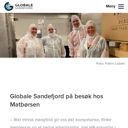
Meny
Foto: Faten Lubani
Globale Sandefjord på besøk hos
Matbørsen
– Rikt etnisk mangfold gir oss økt kompetanse, flinke
mennesker og et bedre arbeidsmiljø, sier HR-ansvarlig i