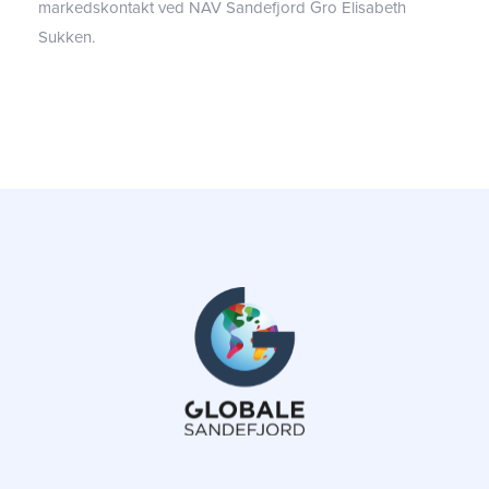
markedskontakt
ved
NAV
Sandefjord
Gro Elisabeth
Sukken.