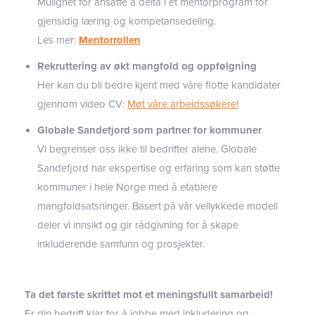
Mulighet for ansatte å delta i et mentorprogram for
gjensidig læring og kompetansedeling.
Les mer:
Mentorrollen
Rekruttering av økt mangfold og oppfølgning
Her kan du bli bedre kjent med våre flotte kandidater
gjennom video CV:
Møt våre arbeidssøkere!
Globale Sandefjord som partner for kommuner
Vi begrenser oss ikke til bedrifter alene. Globale
Sandefjord har ekspertise og erfaring som kan støtte
kommuner i hele Norge med å etablere
mangfoldsatsninger. Basert på vår vellykkede modell
deler vi innsikt og gir rådgivning for å skape
inkluderende samfunn og prosjekter.
Ta det første skrittet mot et meningsfullt samarbeid!
Er din bedrift klar for å jobbe med inkludering og