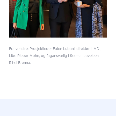
Fra venstre: Prosjektleder Faten Lubani, direktør i IMDI, ​​
Libe Rieber-Mohn, og fagansvarlig i Seema, Loveleen
Rihel Brenna.