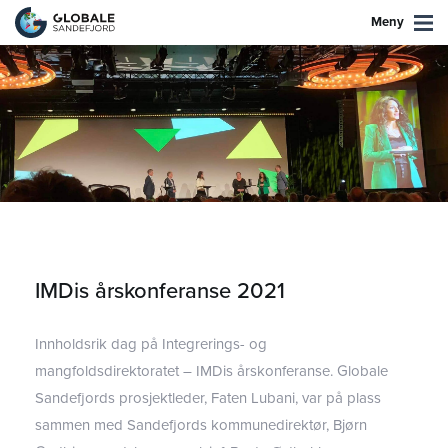
Meny
IMDis årskonferanse 2021
Innholdsrik dag på Integrerings- og
mangfoldsdirektoratet – IMDis årskonferanse. Globale
Sandefjords prosjektleder, Faten Lubani, var på plass
sammen med Sandefjords kommunedirektør, Bjørn