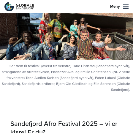
Meny
Ser frem til festival! (øverst fra venstre) Tone Lindstad (Sandefjord byen vår),
arrangørene av Afrofestivalen, Ebenezer Akoi og Emilie Christensen. (Nr. 2 nede
fra venstre) Tone Aurlien Karlsen (Sandefjord byen vår), Faten Lubani (Globale
Sandefjord), Sandefjords ordfører, Bjørn Ole Gleditsch og Elin Sørensen (Globale
Sandefjord).
Sandefjord Afro Festival 2025 – vi er
klare! Er du?