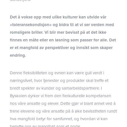
Det å vokse opp med ulike kulturer kan utvide vår
«toleransekondisjon» og bidra til at vi ser verden med
romsligere briller. Vi blir mer bevisst på at det ikke
finnes en måte eller en løsning som passer for alle. Det
er et mangfold av perspektiver og innsikt som skaper
endring.
Denne fleksibiliteten og evnen kan være gull verdt i
næringslivet, hvor tjenester og produkter skal treffe et
bredt spekter av kunder og samarbeidspartnere. I
Byskolen dyrker vi frem den flerkulturelle kompetansen
hos våre ansatte og elever. Dette gjør vi blant annet ved å
trene elevene og våre ansatte på å øke bevisstheten rundt
hva mangfold betyr for samfunnet, og hvordan vi kan
benytte oss av mangfold som et gode.