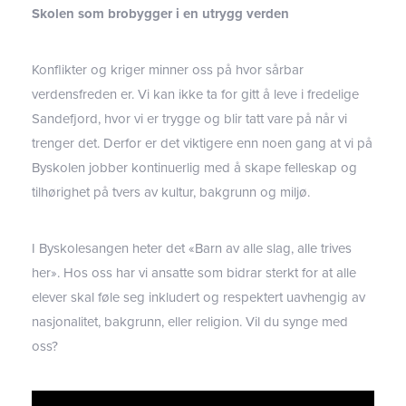
Skolen som brobygger i en utrygg verden
Konflikter og kriger minner oss på hvor sårbar
verdensfreden er. Vi kan ikke ta for gitt å leve i fredelige
Sandefjord, hvor vi er trygge og blir tatt vare på når vi
trenger det. Derfor er det viktigere enn noen gang at vi på
Byskolen jobber kontinuerlig med å skape felleskap og
tilhørighet på tvers av kultur, bakgrunn og miljø.
I Byskolesangen heter det «Barn av alle slag, alle trives
her». Hos oss har vi ansatte som bidrar sterkt for at alle
elever skal føle seg inkludert og respektert uavhengig av
nasjonalitet, bakgrunn, eller religion. Vil du synge med
oss?