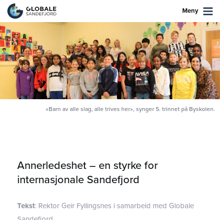
Meny
«Barn av alle slag, alle trives her», synger 5. trinnet på Byskolen.
Annerledeshet – en styrke for
internasjonale Sandefjord
Tekst
: Rektor Geir Fyllingsnes i samarbeid med Globale
Sandefjord