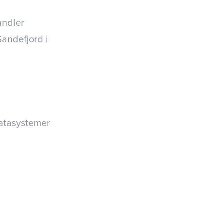
andler
Sandefjord i
datasystemer