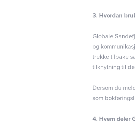
3. Hvordan bru
Globale Sandefj
og kommunikasjo
trekke tilbake s
tilknytning til d
Dersom du melde
som bokføringsl
4. Hvem deler 