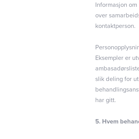
Informasjon om 
over samarbeids
kontaktperson.
Personopplysnin
Eksempler er utv
ambasadørsliste
slik deling for 
behandlingsansv
har gitt.
5. Hvem behand