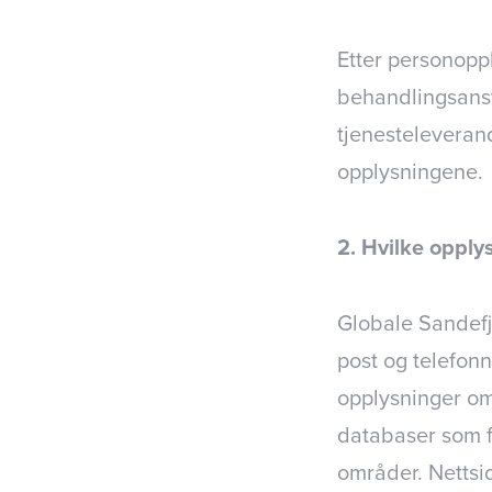
Etter personopp
behandlingsansv
tjenesteleveran
opplysningene.
2. Hvilke opply
Globale Sandefj
post og telefon
opplysninger o
databaser som f
områder. Nettsid