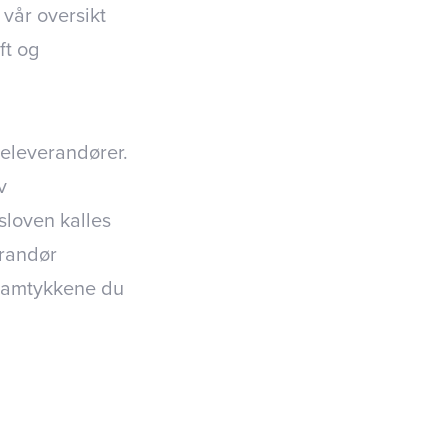
vår oversikt
ft og
eleverandører.
v
sloven kalles
erandør
 samtykkene du