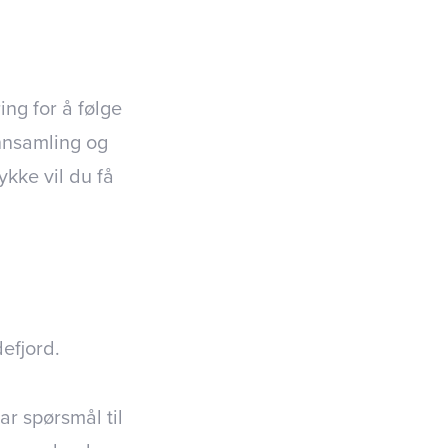
ng for å følge
innsamling og
kke vil du få
efjord.
ar spørsmål til