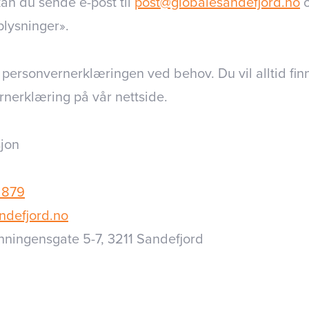
an du sende e-post til
post@globalesandefjord.no
o
lysninger».
 personvernerklæringen ved behov. Du vil alltid finn
rnerklæring på vår nettside.
jon
 879
ndefjord.no
nningensgate 5-7, 3211 Sandefjord