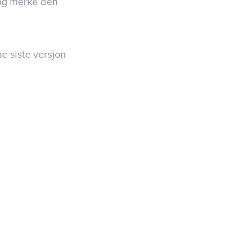
g merke den
e siste versjon