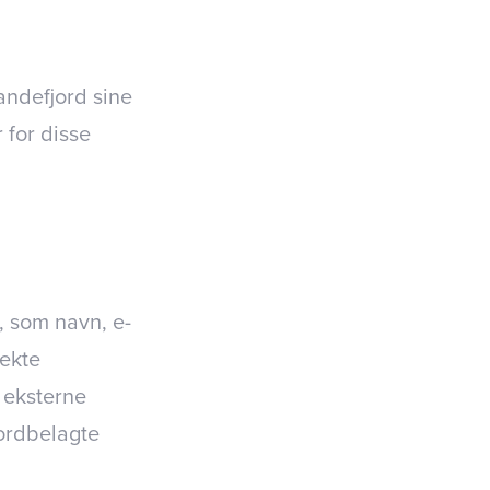
andefjord sine
 for disse
, som navn, e-
rekte
 eksterne
ordbelagte