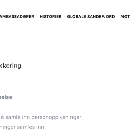
AMBASSADØRER
HISTORIER
GLOBALE SANDEFJORD
MØT
klæring
nelse
 å samle inn personopplysninger
sninger samles inn