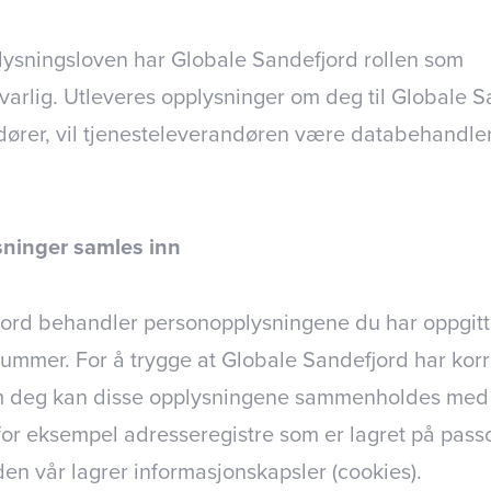
lysningsloven har Globale Sandefjord rollen som
arlig. Utleveres opplysninger om deg til Globale S
dører, vil tjenesteleverandøren være databehandler
sninger samles inn
ord behandler personopplysningene du har oppgitt
nummer. For å trygge at Globale Sandefjord har kor
m deg kan disse opplysningene sammenholdes med
or eksempel adresseregistre som er lagret på pass
en vår lagrer informasjonskapsler (cookies).