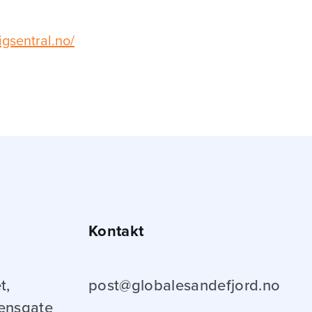
ligsentral.no/
Kontakt
t,
post@globalesandefjord.no
ensgate