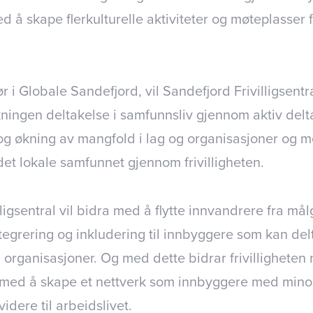
d å skape flerkulturelle aktiviteter og møteplasser 
 Globale Sandefjord, vil Sandefjord Frivilligsentr
ningen deltakelse i samfunnsliv gjennom aktiv deltag
og økning av mangfold i lag og organisasjoner og m
i det lokale samfunnet gjennom frivilligheten.
lligsentral vil bidra med å flytte innvandrere fra må
integrering og inkludering til innbyggere som kan del
 i organisasjoner. Og med dette bidrar frivillighete
med å skape et nettverk som innbyggere med mino
idere til arbeidslivet.