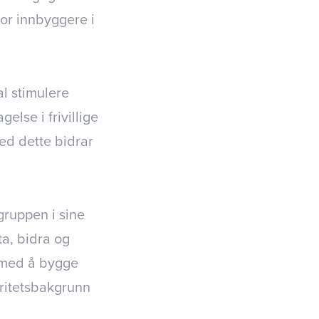
for innbyggere i
al stimulere
else i frivillige
ed dette bidrar
lgruppen i sine
ta, bidra og
n med å bygge
ritetsbakgrunn