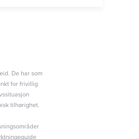
rbeid. De har som
t for frivillig
ivssituasjon
isk tilhørighet.
atsningsområder
lyktningeguide