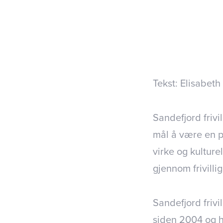
Tekst: Elisabeth
Sandefjord frivi
mål å være en par
virke og kulture
gjennom frivillig
Sandefjord frivi
siden 2004 og h