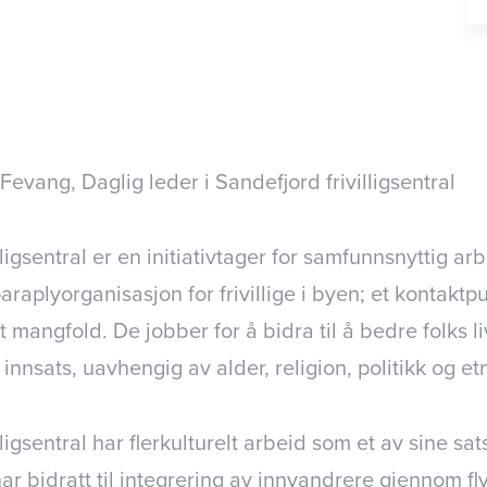
 Fevang, Daglig leder i Sandefjord frivilligsentral
lligsentral er en initiativtager for samfunnsnyttig a
aplyorganisasjon for frivillige i byen; et kontaktpunk
lt mangfold. De jobber for å bidra til å bedre folks l
 innsats, uavhengig av alder, religion, politikk og etn
lligsentral har flerkulturelt arbeid som et av sine s
ar bidratt til integrering av innvandrere gjennom f